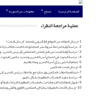
الصفحة الرئيسية
تصفح
معلومات عن الدورية
عملية مراجعة النظراء
1-ارسال المقاله عبر الموقع الإلکتروني للمجلة. (إرسال البحث)
2- دراسة أولية لمراعاة شروط نشر المجلة وإعادة البحث للکاتب إذا لم يراع شروط النشر بشکل دقيق.
3- دراسة أوليّة للبحث من قبل المحرّر المتخصّص أو رئيس التحرير. وإرسال البحوث للدراسة في اجتماع أسرة التحرير.
4- دراسة البحوث في اجتماع أسرة التحرير وتحديد حکمين للبحوث التي تتّسم بالجدّة والأهميّة.
5- إعلام الباحثين برأي أسرة التحرير وملاحظاتهم.
6- إرسال البحث للحکمين
7-استلام ملاحظات الحکمين وإرسالها مع ملاحظات رئيس التحرير إلى الباحث. (إعلان رفض المقالة إذا رفضت من قبل لجنة التحکيم، أو طلب تعديل المقالة وفق ملاحظات لجنة التحکيم).
8- دراسة تنفيذ التعديلات المطلوبة بشکل دقيق.
9- قبول المقالة إذا التزم الباحث بالتعديلات المطلوبة التزاماً دقيقاً أو رفض المقالة إذا لم يلتزم بالتعديلات المطلوبة بشکل دقيق.
10- إرسال الأبحاث المقبولة نهائيّا إلى المنقّحين اللغوي والفنّي ومتابعة شؤون الطبع.